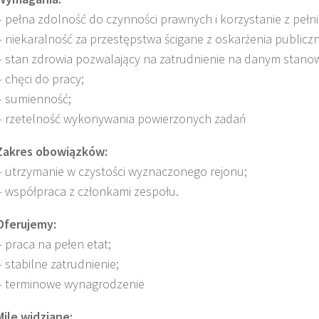
– pełna zdolność do czynności prawnych i korzystanie z pełn
– niekaralność za przestępstwa ścigane z oskarżenia public
– stan zdrowia pozwalający na zatrudnienie na danym stanow
– chęci do pracy;
– sumienność;
– rzetelność wykonywania powierzonych zadań
Zakres obowiązków:
– utrzymanie w czystości wyznaczonego rejonu;
– współpraca z członkami zespołu.
Oferujemy:
– praca na pełen etat;
– stabilne zatrudnienie;
– terminowe wynagrodzenie
Mile widziane: