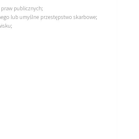
i praw publicznych;
znego lub umyślne przestępstwo skarbowe;
isku;