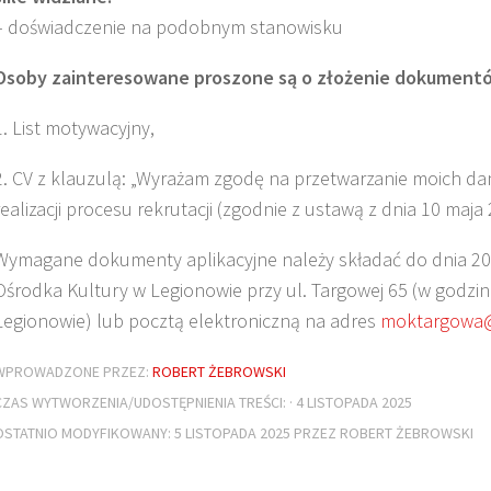
– doświadczenie na podobnym stanowisku
Osoby zainteresowane proszone są o złożenie dokument
1. List motywacyjny,
2. CV z klauzulą: „Wyrażam zgodę na przetwarzanie moich 
realizacji procesu rekrutacji (zgodnie z ustawą z dnia 10 ma
Wymagane dokumenty aplikacyjne należy składać do dnia 20.11.
Ośrodka Kultury w Legionowie przy ul. Targowej 65 (w godzina
Legionowie) lub pocztą elektroniczną na adres
moktargowa
WPROWADZONE PRZEZ:
ROBERT ŻEBROWSKI
CZAS WYTWORZENIA/UDOSTĘPNIENIA TREŚCI: · 4 LISTOPADA 2025
OSTATNIO MODYFIKOWANY: 5 LISTOPADA 2025 PRZEZ ROBERT ŻEBROWSKI